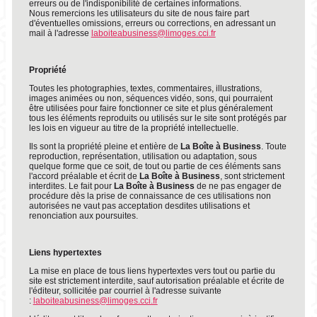
erreurs ou de l'indisponibilité de certaines informations.
Nous remercions les utilisateurs du site de nous faire part
d'éventuelles omissions, erreurs ou corrections, en adressant un
mail à l'adresse
laboiteabusiness@limoges.cci.fr
Propriété
Toutes les photographies, textes, commentaires, illustrations,
images animées ou non, séquences vidéo, sons, qui pourraient
être utilisées pour faire fonctionner ce site et plus généralement
tous les éléments reproduits ou utilisés sur le site sont protégés par
les lois en vigueur au titre de la propriété intellectuelle.
Ils sont la propriété pleine et entière de
La Boîte à Business
. Toute
reproduction, représentation, utilisation ou adaptation, sous
quelque forme que ce soit, de tout ou partie de ces éléments sans
l'accord préalable et écrit de
La Boîte à Business
, sont strictement
interdites. Le fait pour
La Boîte à Business
de ne pas engager de
procédure dès la prise de connaissance de ces utilisations non
autorisées ne vaut pas acceptation desdites utilisations et
renonciation aux poursuites.
Liens hypertextes
La mise en place de tous liens hypertextes vers tout ou partie du
site est strictement interdite, sauf autorisation préalable et écrite de
l'éditeur, sollicitée par courriel à l'adresse suivante
:
laboiteabusiness@limoges.cci.fr