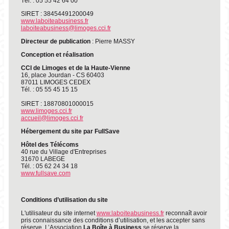
Tél. : 05 55 42 64 00
SIRET : 38454491200049
www.laboiteabusiness.fr
laboiteabusiness@limoges.cci.fr
Directeur de publication
: Pierre MASSY
Conception et réalisation
CCI de Limoges et de la Haute-Vienne
16, place Jourdan - CS 60403
87011 LIMOGES CEDEX
Tél. : 05 55 45 15 15
SIRET : 18870801000015
www.limoges.cci.fr
accueil@limoges.cci.fr
Hébergement du site par FullSave
Hôtel des Télécoms
40 rue du Village d'Entreprises
31670 LABEGE
Tél. : 05 62 24 34 18
www.fullsave.com
Conditions d’utilisation du site
L'utilisateur du site internet
www.laboiteabusiness.fr
reconnaît avoir
pris connaissance des conditions d’utilisation, et les accepter sans
réserve. L’Association
La Boîte à Business
se réserve la