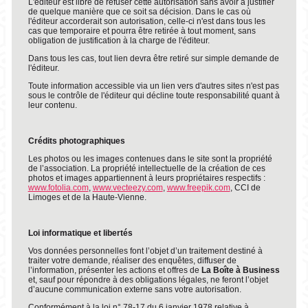
L'éditeur est libre de refuser cette autorisation sans avoir à justifier
de quelque manière que ce soit sa décision. Dans le cas où
l'éditeur accorderait son autorisation, celle-ci n'est dans tous les
cas que temporaire et pourra être retirée à tout moment, sans
obligation de justification à la charge de l'éditeur.
Dans tous les cas, tout lien devra être retiré sur simple demande de
l'éditeur.
Toute information accessible via un lien vers d'autres sites n'est pas
sous le contrôle de l'éditeur qui décline toute responsabilité quant à
leur contenu.
Crédits photographiques
Les photos ou les images contenues dans le site sont la propriété
de l’association. La propriété intellectuelle de la création de ces
photos et images appartiennent à leurs propriétaires respectifs :
www.fotolia.com
,
www.vecteezy.com
,
www.freepik.com
, CCI de
Limoges et de la Haute-Vienne.
Loi informatique et libertés
Vos données personnelles font l’objet d’un traitement destiné à
traiter votre demande, réaliser des enquêtes, diffuser de
l’information, présenter les actions et offres de
La Boîte à Business
et, sauf pour répondre à des obligations légales, ne feront l’objet
d’aucune communication externe sans votre autorisation.
Conformément à la loi n° 78-17 du 6 janvier 1978 relative à